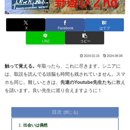
X
Facebook
はてブ
LINE
コピー
2024.02.15
2024.08.08
触って覚える。
年取ったら、これに尽きます。シニアに
は、取説を読んでる頭脳も時間も残されていません。スマ
ホも同じ。難しいときは、
先達のYoutube先生たち
に教え
を請います。良い先生に巡り合えますように！
目次
出会いは偶然