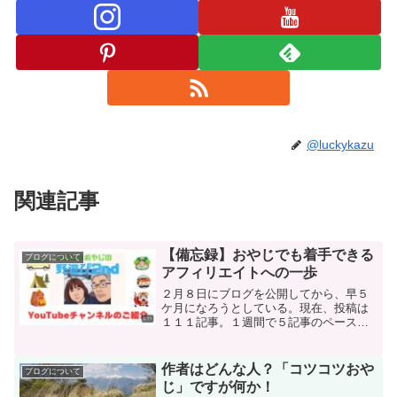
@luckykazu
関連記事
【備忘録】おやじでも着手できる
ブログについて
アフィリエイトへの一歩
２月８日にブログを公開してから、早５
ケ月になろうとしている。現在、投稿は
１１１記事。１週間で５記事のペース。
自分なりに頑張っている。アフィリエイ
トなるブログに広告を貼り付ける作業も
始まったところ。もちろん、収益化には
作者はどんな人？「コツコツおや
ブログについて
程遠い。
じ」ですが何か！