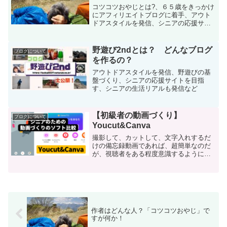
コツコツおやじとは?、６５歳をきっかけ
にアフィリエイトブログに着手、アウト
ドアスタイルを発信、シニアの応援サイ
トを目指す、登山歴やくるま旅歴も豊
富、シニアの生活リアルを公開など
野遊び2ndとは？ どんなブログ
ブログについて
を作るの？
アウトドアスタイルを発信、野遊びの基
盤づくり、シニアの応援サイトを目指
す、シニアの生活リアルも発信など
【初級者の動画づくり】
ブログについて
Youcut&Canva
撮影して、カットして、文字入れするだ
けの備忘録動画であれば、超簡単なのだ
が、視聴者をある程度意識するようにな
れば、音楽、ナレーション、文字入れな
どに少し加工を加えようとするが、慣れ
ないと結構ストレスになる。Canvaは、
サムネイルだけに使っていたが、動画も
作成できそうなので、何本か作ってみ
た。
作者はどんな人？「コツコツおやじ」で
すが何か！