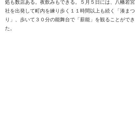
処も数店ある。夜飲みもできる。５月５日には、八幡若宮
社を出発して町内を練り歩く１１時間以上も続く「湊まつ
り」、歩いて３０分の能舞台で「薪能」を観ることができ
た。