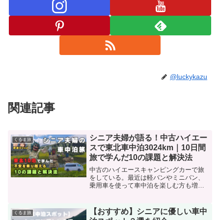
@luckykazu
関連記事
シニア夫婦が語る！中古ハイエー
くるま旅
スで東北車中泊3024km｜10日間
旅で学んだ10の課題と解決法
中古のハイエースキャンピングカーで旅
をしている。最近は軽バンやミニバン、
乗用車を使って車中泊を楽しむ方も増え
ている。大きな装備がなくても、工夫次
第で快適に過ごせるのが車中泊の魅力。
東北を10泊・3,024km旅して学んだ “10の
【おすすめ】シニアに優しい車中
くるま旅
課題と解決法” をお届け。どんなクルマ旅