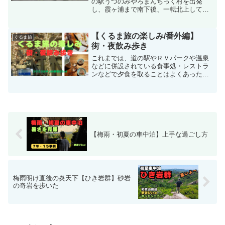
の駅うつのみやろまんちっく村を出発
し、霞ヶ浦まで南下後、一転北上して、
那須塩原、大内宿、喜多方、会津若松鶴
ヶ城、猪苗代湖、磐梯吾妻スカイライン
と経由して、道の駅やまがた蔵王までの
【くるま旅の楽しみ/番外編】
くるま旅
３日間の車中泊旅をお送りします。
街・夜飲み歩き
これまでは、道の駅やＲＶパークや温泉
などに併設されている食事処・レストラ
ンなどで夕食を取ることはよくあった。
たまには、車中泊を離れて、夜の街にふ
らりと出掛けて、偶然に入ったお店で舌
鼓を打つことも楽しい。街で夜飲み歩き
は、最近始まったばかり。
【梅雨・初夏の車中泊】上手な過ごし方
梅雨明け直後の炎天下【ひき岩群】砂岩
の奇岩を歩いた