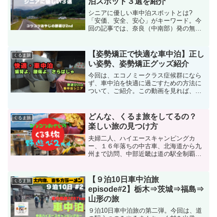
泊スポット３選を紹介
にも共通するヒントに。
シニアに優しい車中泊スポットとは?
「安価、安全、安心」がキーワード。今
回の記事では、奈良（中南部）発の無料
格安の車中泊スポットをご紹介する。所
要時間別に１箇所だけセレクトしてい
る。釣りキャンプは載せていない。
【姿勢矯正で快適な車中泊】正し
くるま旅
い姿勢、姿勢矯正グッズ紹介
今回は、エコノミークラス症候群になら
ず、車中泊を快適に過ごすための方法に
ついて、ご紹介。この動画を見れば、正
しい姿勢をとるということは、「骨盤を
立てる」「骨盤に乗る」というごく簡単
なことを意識することで身に付くこと、
どんな、くるま旅をしてるの？
くるま旅
２つの姿勢矯正をサポートするグッズで
楽しい旅の見つけ方
かなり症状が改善されることを実例を交
えてご紹介。
夫婦二人、ハイエースキャンピングカ
ー、１６年落ちの中古車、北海道から九
州まで訪問、中部近畿は道の駅全制覇、
ＲＶパークやキャンプ場や無料の公園駐
車場で車中泊、泊まったところがわが
家、登山やキャンプや街歩きやジオパー
【９泊10日車中泊旅
くるま旅
クを巡って温泉やグルメに舌鼓をうつ
episode#2】栃木⇒茨城⇒福島⇒
山形の旅
９泊10日車中泊旅の第二弾。今回は、道