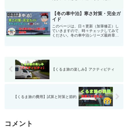
波信楽陶器市巡りの他は、まだ決まって
いない。かねてから、有馬温泉街を目論
んでいるが、車中泊スポットに決定打が
【冬の車中泊】寒さ対策・完全ガ
くるま旅
なく、毎年堂々巡り。年々近場を深掘り
イド
する傾向にあり、今年こそと再検討を始
めた。10月11〜〜12日、その時がやって
このページは、日々更新（加筆修正）し
きた。
ていきますので、時々チェックしてみて
ください。冬の車中泊シリーズ最終章。
今年も、気象庁の寒候期予報が発表さ
れ、冬の初め頃は、ラニーニャの影響で
寒くなるようです。霜が降りる気温５℃
以下のエリアも近畿山間部に...
【くるま旅の楽しみ】アクティビティ
【くるま旅の費用】試算と対策と節約
コメント