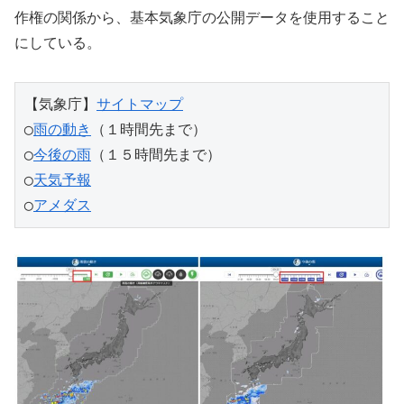
作権の関係から、基本気象庁の公開データを使用すること
にしている。
【気象庁】
サイトマップ
◯
雨の動き
（１時間先まで）
◯
今後の雨
（１５時間先まで）
◯
天気予報
◯
アメダス