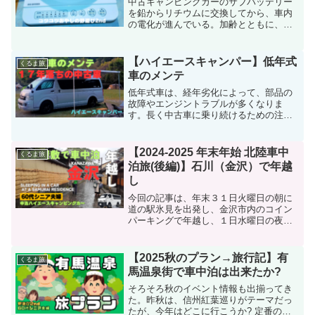
中古キャンピングカーのサブバッテリー
を鉛からリチウムに交換してから、車内
の電化が進んでいる。加齢とともに、
「安全」と「手軽さ」を重視するように
なった当然の帰結か!?今回の記事は、主
に、車内で愛用している小型家電につい
【ハイエースキャンパー】低年式
くるま旅
て、ご紹介する。
車のメンテ
低年式車は、経年劣化によって、部品の
故障やエンジントラブルが多くなりま
す。長く中古車に乗り続けるための注意
点を解説しました。
【2024-2025 年末年始 北陸車中
くるま旅
泊旅(後編)】石川（金沢）で年越
し
今回の記事は、年末３１日火曜日の朝に
道の駅氷見を出発し、金沢市内のコイン
パーキングで年越し、１日水曜日の夜に
金沢市内のコインパーキングで車中泊す
る２連泊の記録です。２日連続近江市場
に行って海鮮を食べ、初詣は尾山神社、
【2025秋のプラン→旅行記】有
くるま旅
金沢城跡やにし茶屋街も散策し、知人の
馬温泉街で車中泊は出来たか?
ギャラリーにも訪問しました。
そろそろ秋のイベント情報も出揃ってき
た。昨秋は、信州紅葉巡りがテーマだっ
たが、今年はどこに行こうか? 定番の丹