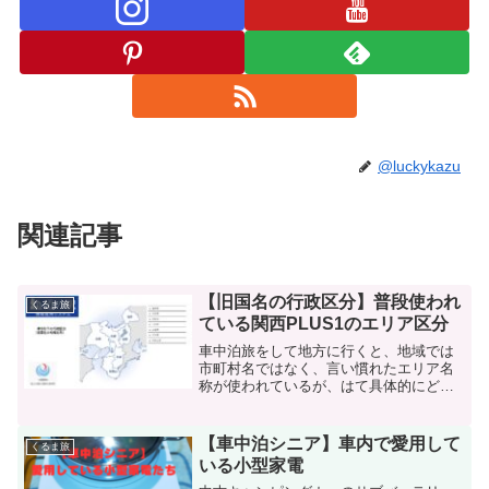
@luckykazu
関連記事
【旧国名の行政区分】普段使われ
くるま旅
ている関西PLUS1のエリア区分
車中泊旅をして地方に行くと、地域では
市町村名ではなく、言い慣れたエリア名
称が使われているが、はて具体的にどの
範囲を指すのかいつも苦慮している。こ
の機会におさらいして、備忘録としても
活用できるようにしておこう。
【車中泊シニア】車内で愛用して
くるま旅
いる小型家電