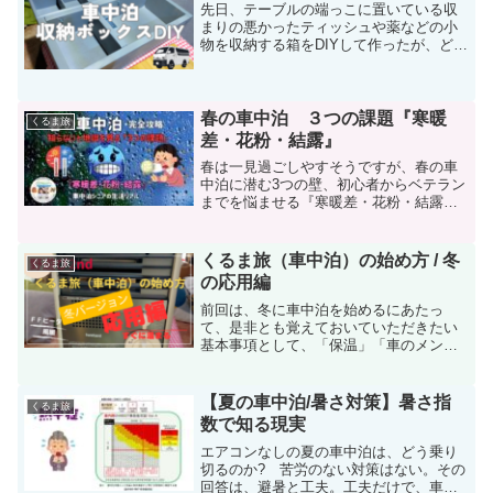
先日、テーブルの端っこに置いている収
沖縄と離島を除いて、４７都道府県全て
まりの悪かったティッシュや薬などの小
に訪れていることに気付きました。
物を収納する箱をDIYして作ったが、どう
も薬などの小物の収まりが依然として悪
い。先日、下呂温泉の帰路、道の駅 ロッ
ク・ガーデンひちそうで、500円で販売し
ている小物入れを見つけて購入。DIYした
春の車中泊 ３つの課題『寒暖
くるま旅
箱に連結することに決定。
差・花粉・結露』
春は一見過ごしやすそうですが、春の車
中泊に潜む3つの壁、初心者からベテラン
までを悩ませる『寒暖差・花粉・結露』
という、大きな課題が潜んでいます。春
はただのポカポカ陽気ではなく、しっか
りとした準備と戦略が必要な季節です。
くるま旅（車中泊）の始め方 / 冬
くるま旅
これらを攻略した先に待っているのは、
の応用編
冬の厳しさから解放された、最高に気持
ちいい朝の景色です。準備さえ怠らなけ
前回は、冬に車中泊を始めるにあたっ
れば、春の車中泊は1年で最も贅沢な時間
て、是非とも覚えておいていただきたい
になります。
基本事項として、「保温」「車のメン
テ」などをご紹介しました。今回は、さ
らに暖房機器を導入して寒さに打ち勝ち
たいという方のために、加熱暖房機器の
【夏の車中泊/暑さ対策】暑さ指
くるま旅
選定や機器のご紹介をします。
数で知る現実
エアコンなしの夏の車中泊は、どう乗り
切るのか? 苦労のない対策はない。その
回答は、避暑と工夫。工夫だけで、車中