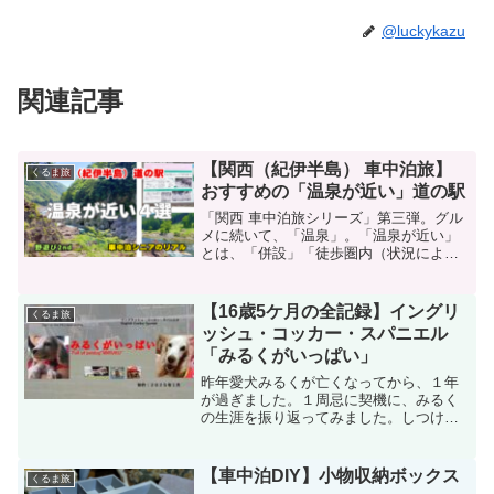
@luckykazu
関連記事
【関西（紀伊半島） 車中泊旅】
くるま旅
おすすめの「温泉が近い」道の駅
「関西 車中泊旅シリーズ」第三弾。グル
メに続いて、「温泉」。「温泉が近い」
とは、「併設」「徒歩圏内（状況による
が概ね５分前後の近距離）」。地理的
に、三重、福井は外せないので、このシ
リーズにおいては、これら２県を含めて
【16歳5ケ月の全記録】イングリ
くるま旅
「関西」とした。大きく「紀伊半島」と
ッシュ・コッカー・スパニエル
「日本海側」に分けた。今回は、紀伊半
「みるくがいっぱい」
島編。
昨年愛犬みるくが亡くなってから、１年
が過ぎました。１周忌に契機に、みるく
の生涯を振り返ってみました。しつけ教
室やアジリティ教室に始まり、３台のキ
ャンピングカーを乗り継ぎながら、全国
各地のエクストリーム大会に参加し、全
【車中泊DIY】小物収納ボックス
くるま旅
国各地を車中泊旅しました。おかげで、