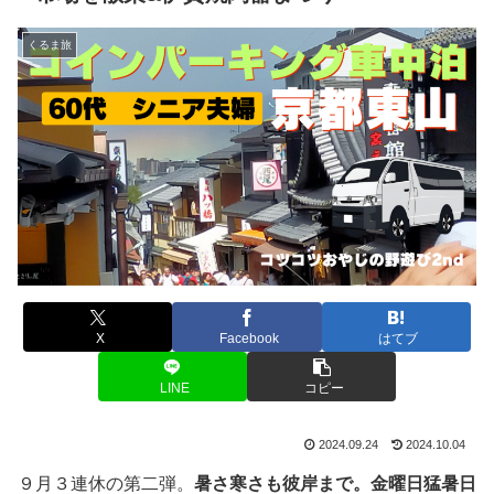
くるま旅
X
Facebook
はてブ
LINE
コピー
2024.09.24
2024.10.04
９月３連休の第二弾。
暑さ寒さも彼岸まで。金曜日猛暑日