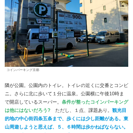
コインパーキング京都
隣が公園。公園内のトイレ。トイレの近くに交番とコンビ
ニ。さらに北に歩いて１分に温泉。公園横に午後10時ま
で開店しているスーパー。
条件が整ったコインパーキング
は他にはないだろう?
ただし、１点、課題あり。
観光目
的地の中心街四条五条まで、歩くには
少し
距離がある。東
山周遊しようと思えば、５、６時間は歩かねばならない。