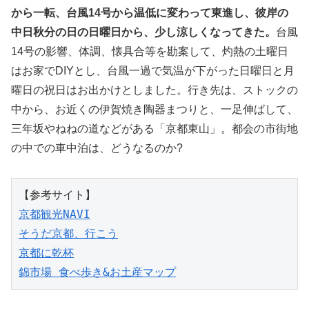
から一転、台風14号から温低に変わって東進し、彼岸の
中日秋分の日の日曜日から、少し涼しくなってきた。
台風
14号の影響、体調、懐具合等を勘案して、灼熱の土曜日
はお家でDIYとし、台風一過で気温が下がった日曜日と月
曜日の祝日はお出かけとしました。行き先は、ストックの
中から、お近くの伊賀焼き陶器まつりと、一足伸ばして、
三年坂やねねの道などがある「京都東山」。都会の市街地
の中での車中泊は、どうなるのか?
【参考サイト】
京都観光NAVI
そうだ京都、行こう
京都に乾杯
錦市場 食べ歩き&お土産マップ