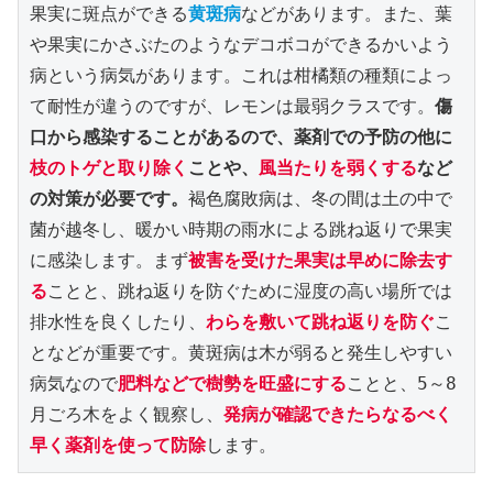
果実に斑点ができる
黄斑病
などがあります。また、葉
や果実にかさぶたのようなデコボコができるかいよう
病という病気があります。これは柑橘類の種類によっ
て耐性が違うのですが、レモンは最弱クラスです。
傷
口から感染することがあるので、薬剤での予防の他に
枝のトゲと取り除く
ことや、
風当たりを弱くする
など
の対策が必要です。
褐色腐敗病は、冬の間は土の中で
菌が越冬し、暖かい時期の雨水による跳ね返りで果実
に感染します。まず
被害を受けた果実は早めに除去す
る
ことと、跳ね返りを防ぐために湿度の高い場所では
排水性を良くしたり、
わらを敷いて跳ね返りを防ぐ
こ
となどが重要です。黄斑病は木が弱ると発生しやすい
病気なので
肥料などで樹勢を旺盛にする
ことと、5～8
月ごろ木をよく観察し、
発病が確認できたらなるべく
早く薬剤を使って防除
します。