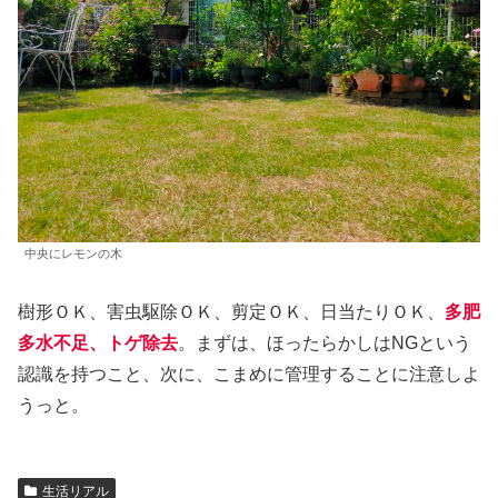
中央にレモンの木
樹形ＯＫ、害虫駆除ＯＫ、剪定ＯＫ、日当たりＯＫ、
多肥
多水不足、トゲ除去
。まずは、ほったらかしはNGという
認識を持つこと、次に、こまめに管理することに注意しよ
うっと。
生活リアル