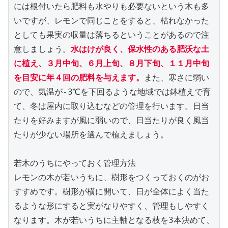
には根付いたら肥料も水やりも必要ないという木も多
いですが、レモンで同じことをすると、枯れなかった
としても果実の収量は落ちるということがあるので注
意しましょう。
水はけが良く、保水性のある肥沃な土
に植え、３月中旬、６月上旬、８月下旬、１１月中旬
を目安に年４回の肥料を与えます。
また、寒さに弱い
ので、気温が‐3℃を下回るような地域では鉢植えで育
て、冬は屋内に取り込むなどの管理を行います。日当
たりを好みますが風に弱いので、日当たりが良く風当
たりが少ない場所を選んで植えましょう。
若木のうちにやっておく管理方法
レモンの木が若いうちに、樹形をつくっておくのがお
すすめです。樹形が横に開いて、日が全体によく当た
るような形にすると実がなりやすく、管理もしやすく
なります。木が若いうちに主軸となる枝を3本決めて、