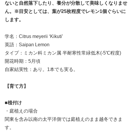
ないと自然落下したり、養分が分散して美味しくなりませ
ん。※目安としては、葉が25枚程度でレモン1個ぐらいに
します。
学名：Citrus meyerii ‘Kikuti’
英語：Saipan Lemon
タイプ：ミカン科ミカン属 半耐寒性常緑低木(-5℃程度)
開花時期：5月頃
自家結実性：あり。1本でも実る。
【育て方】
■植付け
・庭植えの場合
関東を含み以南の太平洋側では庭植えのまま越冬できま
す。