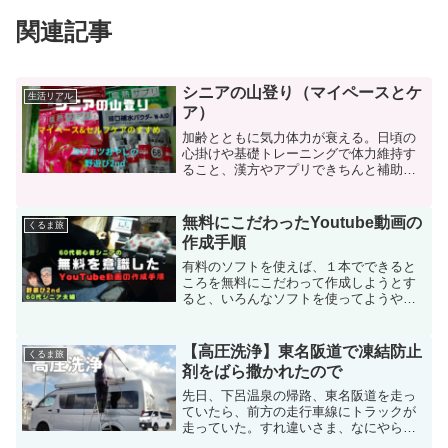
関連記事
シニアの山登り（マイペースとケ
生活リアル
ア）
加齢とともに気力体力が衰える。日頃の
心掛けや基礎トレーニングで体力維持す
ること、漢方やアプリできちんと補助す
る。私の工夫を紹介します。
無料にこだわったYoutube動画の
くるま旅
作成手順
有料のソフトを使えば、１本でできると
ころを無料にこだわって作成しようとす
ると、いろんなソフトを使ってようやく
それっぽいものを何とか作ることができ
る。それでも、慣れれば作業も効率化さ
れるものである。初心者の私の動画作成
【高圧洗浄】東名阪道で凍結防止
くるま旅
の様子を記録に留めておきたい。
剤をばら撒かれたので
先日、下呂温泉の帰路、東名阪道を走っ
ていたら、前方の走行車線にトラックが
走っていた。すれ違いさま、なにやら白
い粒子が沢山飛んで切るではないか!積雪