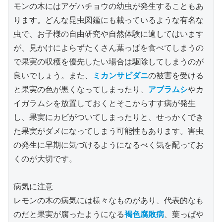
モンの木にはアゲハチョウの幼虫が発生することもあ
ります。どんな昆虫図鑑にも載っているような有名な
虫で、お子様の自由研究や自然体験に適してはいます
が、見かけによらずたくさん葉っぱを食べてしまうの
で果実の収穫を優先したい場合は駆除してしまうのが
良いでしょう。また、
ミカンサビダニ
の被害を受ける
と果実の色が黒くなってしまったり、
アブラムシ
やカ
イガラムシを放置しておくとそこからすす病が発生
し、果実にカビがついてしまったりと、せっかくでき
た果実がダメになってしまう可能性もあります。害虫
の発生に早期に気づけるようになるべく気を配ってお
くのが大切です。
病気に注意
レモンの木の病気には様々なものがあり、代表的なも
のだと果実が腐ったようになる
褐色腐敗病
、葉っぱや