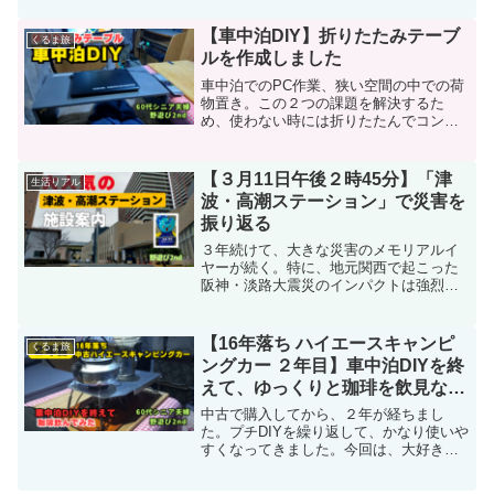
してなくても夜間走行していると塩化ナ
トリウムを散布していることもあるの
【車中泊DIY】折りたたみテーブ
くるま旅
で、山岳地帯、雪国に行ったときには、
ルを作成しました
下回りの洗浄は必要だ。
車中泊でのPC作業、狭い空間の中での荷
物置き。この２つの課題を解決するた
め、使わない時には折りたたんでコンパ
クトに収納できるテーブルを端材を使っ
て作成しました。
【３月11日午後２時45分】「津
生活リアル
波・高潮ステーション」で災害を
振り返る
３年続けて、大きな災害のメモリアルイ
ヤーが続く。特に、地元関西で起こった
阪神・淡路大震災のインパクトは強烈だ
った。近年、能登半島地震や九州豪雨な
どを始め、地元関西でも８年前に台風21
号の襲来、国道169号の崩土による通行止
【16年落ち ハイエースキャンピ
くるま旅
めなど、いつどんな災害が起きてもおか
ングカー ２年目】車中泊DIYを終
しくない。この機会に、大阪市西区にあ
えて、ゆっくりと珈琲を飲見なが
る「津波・高潮ステーション」を訪れ
らご紹介
た。災害を振り返り、今何が必要か、頭
中古で購入してから、２年が経ちまし
を整理してみた。
た。プチDIYを繰り返して、かなり使いや
すくなってきました。今回は、大好きな
珈琲を豆を挽きながら、現在のキャンピ
ングカーをゆっくりとご紹介します。