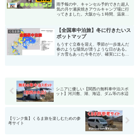
雨予報の中、キャンセル予約できた超人
気の月ケ瀬炭焼きアウルキャンプ場に行
ってきました。大阪から１時間、温泉隣
接（再入浴可）、区画が広いの３拍子が
揃っています。人気なのも頷けます。翌
日曜日は急遽予定を変更して、国宝彦根
【全国車中泊旅】冬に行きたいス
くるま旅
城と夢京橋キャッスルロード散策となっ
ポットマップ
た。
もうすぐ立春を迎え、季節が一歩進んだ
春のような陽気が漂うような日がある。
ドカ雪もあった今冬だが、確実ににも長
くなり、冬が遠ざかっていく実感がある
今日このごろ。今冬、十分に楽しめただ
ろうか? 惜しむ気持ちが雪の状況や冬や
雪の見所を探している。全てのポイント
をマッピングできていないが、ここしば
らくの参考としたい。
シニアに優しい【関西の無料車中泊スポ
ット】河川敷、湖、海辺、ダム等の水辺
【リンク集】くるま旅を楽しむための参
考サイト