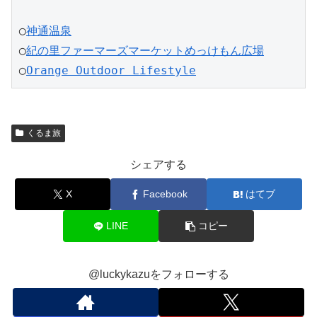
◯
神通温泉
◯
紀の里ファーマーズマーケットめっけもん広場
◯
Orange Outdoor Lifestyle
くるま旅
シェアする
X
Facebook
はてブ
LINE
コピー
@luckykazuをフォローする