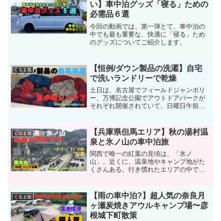
い】車中泊グッズ「寝る」ための
必需品６選
今回の動画では、第一弾とて、車中泊の
中でも最も重要な、快適に「寝る」ため
のグッズについてご紹介します。
【恒例/ダウン製品の洗濯】自宅
くるま旅
で洗いランドリーで乾燥
土日は、名古屋でフィールドジャンボリ
ー、万博記念公園でアウトドアパークが
それぞれ開催されていて、日曜日午前中
に雨が降らなければ行く予定だったが、
朝早くから降り出していたので、日伸ば
ししていたダウンのクリーニングに変
【兵庫県但馬エリア】秋の湯村温
くるま旅
更。主に冬季に使ったダウン...
泉と氷ノ山の車中泊旅
関西で唯一の紅葉の見頃は、「氷ノ
山」。近くに、温泉地やキャンプ地がた
くさんある。行き慣れたエリアの中でも
まだ行っていないところを探して、湯村
温泉に決定。ちなみに、ネットで検索す
ると、山梨県甲府と兵庫県新温泉町の２
【雨の車中泊?】超人気の奈良月
くるま旅
つの温泉が出てくる。今回は、西の湯村
ヶ瀬炭焼きアウルキャンプ場〜彦
温泉だ。
根城下町散策