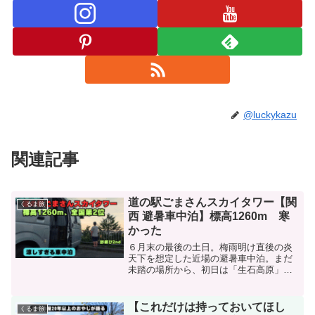
@luckykazu
関連記事
道の駅ごまさんスカイタワー【関
くるま旅
西 避暑車中泊】標高1260m 寒
かった
６月末の最後の土日。梅雨明け直後の炎
天下を想定した近場の避暑車中泊。まだ
未踏の場所から、初日は「生石高原」、
２日目は「道の駅ごまさんスカイタワ
ー」を選択。どちらも標高通り、期待通
りの場所だった。少し寒いくらいが丁度
【これだけは持っておいてほし
くるま旅
いい、ってか!?