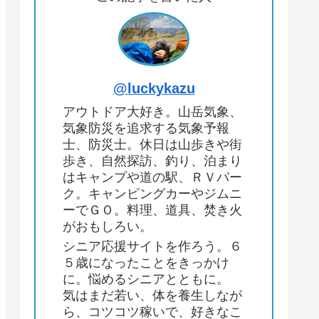
@luckykazu
アウトドア大好き。山岳気象、
気象防災を追求する気象予報
士、防災士。休日は山歩きや街
歩き、自然探訪、釣り、泊まり
はキャンプや道の駅、ＲＶパー
ク。キャンピングカーやジムニ
ーでＧＯ。料理、道具、焚き火
がおもしろい。
シニア応援サイトを作ろう。６
５歳になったことをきっかけ
に。悩めるシニアとともに。
気はまだ若い、体を養生しなが
ら、コツコツ稼いで、好きなこ