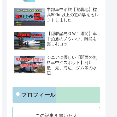
中部車中泊旅【避暑地】標
高800m以上の道の駅をセレ
クトしました
【隠岐諸島ＧＷ１週間】車
中泊旅のノウハウ、離島を
楽しむコツ
シニアに優しい【関西の無
料車中泊スポット】河川
敷、湖、海辺、ダム等の水
辺
プロフィール
この記事を書いた人