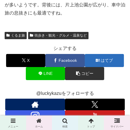
が多いようです。背後には、片上池公園が広がり、車中泊
旅の息抜きにも最適ですね。
くるま旅
街歩き・観光・グルメ・温泉など
シェアする
X
Facebook
はてブ
LINE
コピー
@luckykazuをフォローする
メニュー
ホーム
検索
トップ
サイドバー