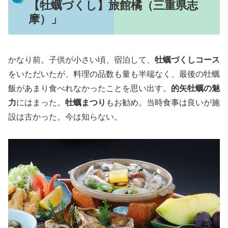
【牡蠣づくし】旅館橘（三重県志
摩）」
かなり前。子供が小さい頃、宿泊して、
牡蠣づくしコース
をいただいたが、料理の品数も量も半端なく、最後の牡蠣
飯があまり食べれなかったことを思い出す。
的矢牡蠣の魅
力
にはまった。
牡蠣まつり
もお勧め。当時食事は良いが施
設は古かった。今は知らない。