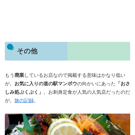
その他
もう
廃業
しているお店なので掲載する意味はかなり低い
が。
お気に入りの道の駅マンボウ
の向かいにあった
「おさ
しみ処ぷくぷく」
。お刺身定食が人気の人気店だったのだ
が。
旅の記録
。