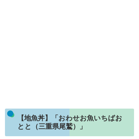
【地魚丼】「おわせお魚いちばお
とと（三重県尾鷲）」