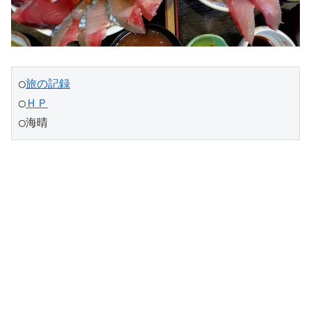
◯
旅の記録
◯
ＨＰ
◯海晴