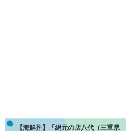
【海鮮丼】「網元の店八代（三重県