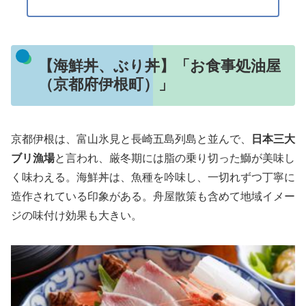
【海鮮丼、ぶり丼】「お食事処油屋
（京都府伊根町）」
京都伊根は、富山氷見と長崎五島列島と並んで、
日本三大
ブリ漁場
と言われ、厳冬期には脂の乗り切った鰤が美味し
く味わえる。海鮮丼は、魚種を吟味し、一切れずつ丁寧に
造作されている印象がある。舟屋散策も含めて地域イメー
ジの味付け効果も大きい。