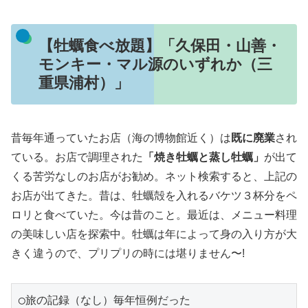
【牡蠣食べ放題】「久保田・山善・
モンキー・マル源のいずれか（三
重県浦村）」
昔毎年通っていたお店（海の博物館近く）は
既に廃業
され
ている。お店で調理された
「焼き牡蠣と蒸し牡蠣」
が出て
くる苦労なしのお店がお勧め。ネット検索すると、上記の
お店が出てきた。昔は、牡蠣殻を入れるバケツ３杯分をペ
ロリと食べていた。今は昔のこと。最近は、メニュー料理
の美味しい店を探索中。牡蠣は年によって身の入り方が大
きく違うので、プリプリの時には堪りません〜!
◯旅の記録（なし）毎年恒例だった