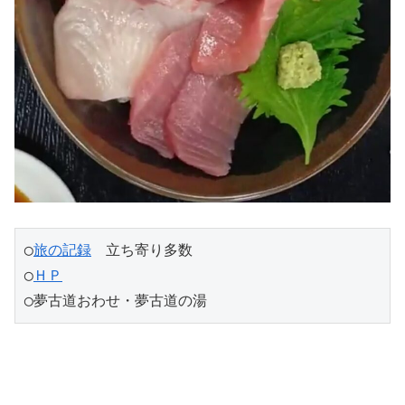
◯
旅の記録
　立ち寄り多数
◯
ＨＰ
◯夢古道おわせ・夢古道の湯