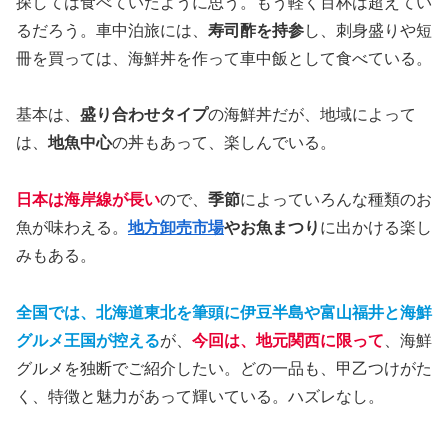
探しては食べていたように思う。もう軽く百杯は超えてい
るだろう。車中泊旅には、
寿司酢を持参
し、刺身盛りや短
冊を買っては、海鮮丼を作って車中飯として食べている。
基本は、
盛り合わせタイプ
の海鮮丼だが、地域によって
は、
地魚中心
の丼もあって、楽しんでいる。
日本は海岸線が長い
ので、
季節
によっていろんな種類のお
魚が味わえる。
地方卸売市場
やお魚まつり
に出かける楽し
みもある。
全国では、北海道東北を筆頭に伊豆半島や富山福井と海鮮
グルメ王国が控える
が、
今回は、地元関西に限って
、海鮮
グルメを独断でご紹介したい。どの一品も、甲乙つけがた
く、特徴と魅力があって輝いている。ハズレなし。