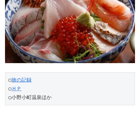
◯
旅の記録
◯
ＨＰ
◯小野小町温泉ほか