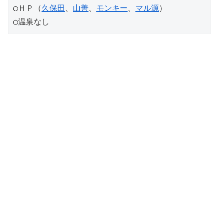
◯ＨＰ（
久保田
、
山善
、
モンキー
、
マル源
）
◯温泉なし