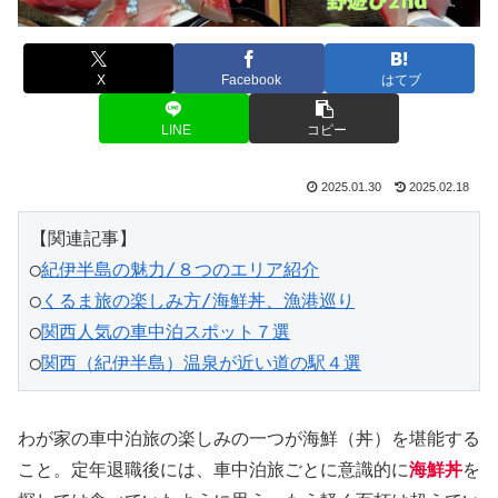
X
Facebook
はてブ
LINE
コピー
2025.01.30
2025.02.18
【関連記事】
◯
紀伊半島の魅力/８つのエリア紹介
◯
くるま旅の楽しみ方/海鮮丼、漁港巡り
◯
関西人気の車中泊スポット７選
◯
関西（紀伊半島）温泉が近い道の駅４選
わが家の車中泊旅の楽しみの一つが海鮮（丼）を堪能する
こと。定年退職後には、車中泊旅ごとに意識的に
海鮮丼
を