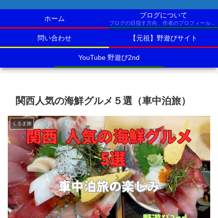
ブログについて
ホーム
ブログの目指す方向、作者のプロフィールなど
問い合わせ
【元祖】野遊びサイト
YouTube 野遊び2nd
関西人気の海鮮グルメ５選（車中泊旅）
くるま旅