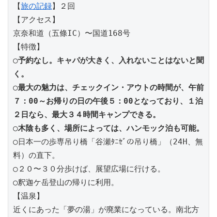
【
旅の記録
】２回
【アクセス】
京奈和道（五條IC）〜国道168号
【特徴】
◯
予約なし。キャパが大きく、入れないことはないと聞
く。
◯
最大の魅力は、チェックイン・アウトの時間が、午前
７：00～お帰りの日の午後５：00となっており、１泊
２日なら、最大３４時間キャンプできる。
◯
木陰も多く、場所によっては、ハンモック泊も可能。
◯日本一の歩専吊り橋「谷瀬ﾀﾆｾﾞの吊り橋」（24H、無
料）の直下。
◯２０〜３０分歩けば、展望広場に行ける。
◯釈迦ケ岳登山の帰りに利用。
【温泉】
近くにあった「夢の湯」が廃業になっている。南北方