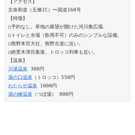
【アクセス】
京奈和道（五條IC）〜国道168号
【特徴】
◯予約なし。草地の展望が開けた河川敷広場。
◯トイレと水場（飲用不可）のみのシンプルな設備。
◯熊野本宮大社、熊野古道に近い。
◯絶景木津呂集落、トロッコ列車も近い。
【温泉】
川湯温泉
 300円
湯の口温泉
（トロッコ）550円
わたらせ温泉
 1000円
湯の峰温泉
（つぼ湯） 800円