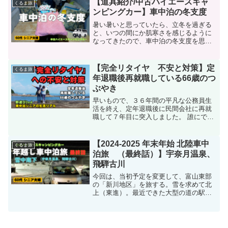
【道具紹介/中古ハイエースキャ
くるま旅
ンピングカー】車中泊の冬支度
暑い暑いと思っていたら、立冬を過ぎる
と、いつの間にか肌寒さを感じるように
なってきたので、車中泊の冬支度を思い
立った。唯一、冬タイヤへの履き替え
は、ディーラーに車検を頼む際に、合せ
てやってもらうので、少し先。早速、11
【完全リタイヤ 不安と対策】定
くるま旅
月第二週の土日に、米原エリアに車中泊
年退職後再就職している66歳のつ
旅に行ってきた。冬支度が早速役に立っ
ぶやき
た。
早いもので、３６年間の平凡な公務員生
活を終え、定年退職後に民間会社に再就
職して７年目に突入しました。 誰にで
も、何歳になっても、それなりの不安は
常に付きまといます。今回の動画では、
私が前期高齢者に突入した現在の心境を
【2024-2025 年末年始 北陸車中
くるま旅
率直にお伝えしたいと思います。皆様の
泊旅 （最終話）】宇奈月温泉、
心の安寧に少しでもお役に立てれば嬉し
飛騨古川
く思います。
今回は、当初予定を変更して、富山東部
の「新川地区」を旅する。雪を求めて北
上（東進）。最近できた大型の道の駅ま
で足を伸ばす。帰路は、積雪を考慮し
て、国道41号を選択し、途中道の駅アル
プ飛騨古川で車中泊、翌日、周辺の歴史
的町並みを散策して、予定よりも１日長