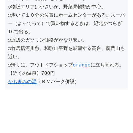
◯物販エリアは小さいが、野菜果物類が中心。
◯歩いて１０分の位置にホームセンターがある。スーパ
ー（よってって）で買い物するときは、紀北かつらぎ
ICで出る。
◯近辺のガソリン価格がかなり安い。
◯竹房橋河川敷、和歌山平野を展望する高台、龍門山も
近い。
◯帰りに、アウトドアショップ
orange
に立ち寄れる。
【近くの温泉】700円
かもきみの湯
（ＲＶパーク併設）