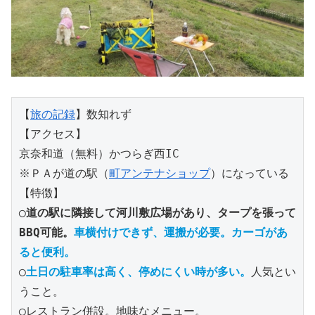
【
旅の記録
】数知れず
【アクセス】
京奈和道（無料）かつらぎ西IC
※ＰＡが道の駅（
町アンテナショップ
）になっている
【特徴】
◯
道の駅に隣接して河川敷広場があり、タープを張って
BBQ可能。
車横付けできず、運搬が必要。カーゴがあ
ると便利。
◯
土日の駐車率は高く、停めにくい時が多い。
人気とい
うこと。
◯レストラン併設。地味なメニュー。