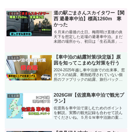
道の駅ごまさんスカイタワー【関
くるま旅
西 避暑車中泊】標高1260m 寒
かった
６月末の最後の土日。梅雨明け直後の炎
天下を想定した近場の避暑車中泊。まだ
未踏の場所から、初日は「生石高原」、
２日目は「道の駅ごまさんスカイタワ
ー」を選択。どちらも標高通り、期待通
りの場所だった。少し寒いくらいが丁度
【車中泊の結露対策/決定版】原
くるま旅
いい、ってか!?
因を知ってこまめな対策を行う
2024-2025年越し車中泊旅での出来事。窓
ガラスの結露、断熱処理されていない個
所のファブリックの結露、旅行バックの
結露など、痛い目にあった。いつもな
ら、少し窓を開けて、必要に応じて換気
扇を回して事なきを得たのだが、寒さが
2026GW【佐渡島車中泊で観光プ
くるま旅
キツいとベスパ（妻）に言われるとそう
ラン】
もいかない。この際、徹底的に結露対策
を研究したものをご報告する。
佐渡島を車中泊で楽しむためのポイント
を解説。実際の観光記録も合わせて読ん
でくださいね。５月ＧＷ車中泊旅の案の
一つ。ベスパ（妻）の都合も考慮して、
飛び石となった2026のＧＷの前半２日
（30日、５月1日）を休むプランとした。