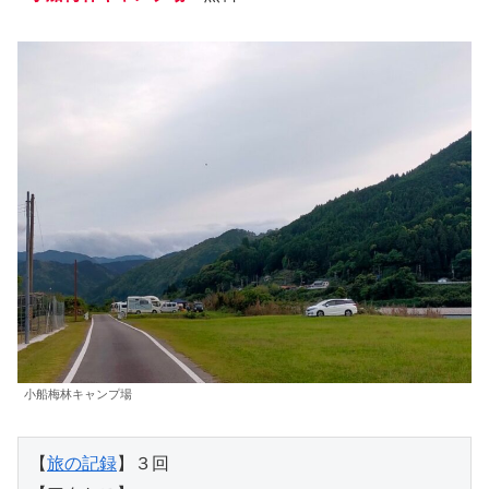
小船梅林キャンプ場
【
旅の記録
】３回