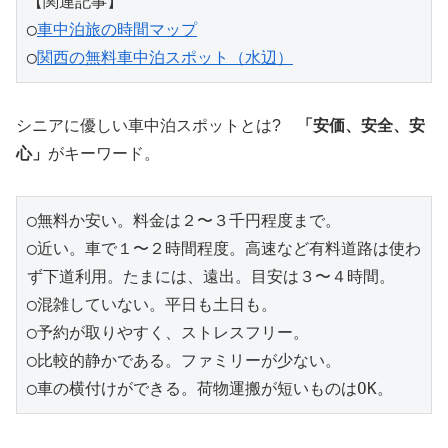
【関連記事】
◯
車中泊旅の時間マップ
◯
関西の無料車中泊スポット（水辺）
シニアに優しい車中泊スポットとは?
「安価、安全、安
心」
がキーワード。
◯無料か安い。料金は２〜３千円程度まで。
◯近い。車で１〜２時間程度。高速など有料道路は使わ
ず下道利用。たまには、遠出。目安は３〜４時間。
◯混雑していない。平日も土日も。
◯予約が取りやすく、ストレスフリー。
◯比較的静かである。ファミリーが少ない。
◯車の横付けができる。荷物運搬が短いものはOK。