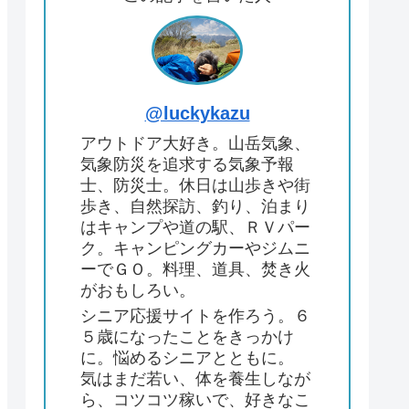
@luckykazu
アウトドア大好き。山岳気象、
気象防災を追求する気象予報
士、防災士。休日は山歩きや街
歩き、自然探訪、釣り、泊まり
はキャンプや道の駅、ＲＶパー
ク。キャンピングカーやジムニ
ーでＧＯ。料理、道具、焚き火
がおもしろい。
シニア応援サイトを作ろう。６
５歳になったことをきっかけ
に。悩めるシニアとともに。
気はまだ若い、体を養生しなが
ら、コツコツ稼いで、好きなこ