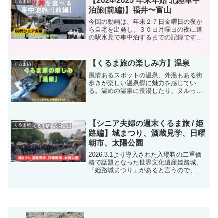
【2024-2025 年末年始 北陸車中
くるま旅
泊旅(前編)】福井〜富山
今回の動画は、年末２７日金曜日の夜か
ら自宅を出発し、３０日月曜日の夜に道
の駅氷見で車中泊するまでの記録です。
雪中車中泊、山中温泉入浴、氷見寒ブリ
など。
【くるま旅の楽しみ方】温泉
くるま旅
風情あるスポットの温泉、外湯もある街
歩きが楽しい温泉郷に魅力を感じてい
る。温めの温泉に長湯したり、ヌルっと
した温泉に浸かるのもいい。単発の温泉
は数知れず訪れている。地酒、海鮮丼の
大台（１００件）よりもさらに多いかも
しれない。
【シニア夫婦の週末くるま旅 / 姫
くるま旅
路編】城まつり、酒蔵見学、日曜
朝市、太陽公園
2026.3.1より導入された入場料の二重価
格で話題となった世界文化遺産姫路城。
「姫路城まつり」があると言うので、周
辺観光も組み込んで、週末くるま旅に行
ってきました。金曜日夜の薪能には間に
合いませんでしたが、メニュー満載、知
らなかった太陽公園の素晴らしさにも感
動した２日間でした。