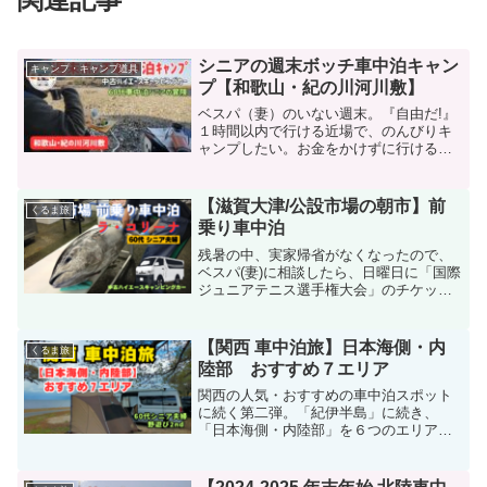
シニアの週末ボッチ車中泊キャン
キャンプ・キャンプ道具
プ【和歌山・紀の川河川敷】
ベスパ（妻）のいない週末。『自由だ!』
１時間以内で行ける近場で、のんびりキ
ャンプしたい。お金をかけずに行ける場
所は一つ。紀の川河川敷に向かった。奈
良の地酒を楽しむシリーズ第四弾。
【滋賀大津/公設市場の朝市】前
くるま旅
乗り車中泊
残暑の中、実家帰省がなくなったので、
ベスパ(妻)に相談したら、日曜日に「国際
ジュニアテニス選手権大会」のチケット
をもらったので行く予定であったとのこ
と。それを軸にして、ストックの中か
ら、土曜日に滋賀大津の「市場の朝市」
【関西 車中泊旅】日本海側・内
くるま旅
に行くことに決定。
陸部 おすすめ７エリア
関西の人気・おすすめの車中泊スポット
に続く第二弾。「紀伊半島」に続き、
「日本海側・内陸部」を６つのエリアに
分けて、ご紹介します。