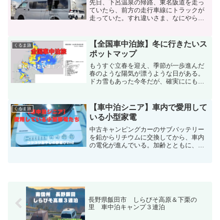
先日、下呂温泉の帰路、東名阪道を走っ
ていたら、前方の走行車線にトラックが
走っていた。すれ違いさま、なにやら白
い粒子が沢山飛んで切るではないか!積雪
してなくても夜間走行していると塩化ナ
トリウムを散布していることもあるの
【全国車中泊旅】冬に行きたいス
くるま旅
で、山岳地帯、雪国に行ったときには、
ポットマップ
下回りの洗浄は必要だ。
もうすぐ立春を迎え、季節が一歩進んだ
春のような陽気が漂うような日がある。
ドカ雪もあった今冬だが、確実ににも長
くなり、冬が遠ざかっていく実感がある
今日このごろ。今冬、十分に楽しめただ
ろうか? 惜しむ気持ちが雪の状況や冬や
【車中泊シニア】車内で愛用して
くるま旅
雪の見所を探している。全てのポイント
いる小型家電
をマッピングできていないが、ここしば
らくの参考としたい。
中古キャンピングカーのサブバッテリー
を鉛からリチウムに交換してから、車内
の電化が進んでいる。加齢とともに、
「安全」と「手軽さ」を重視するように
なった当然の帰結か!?今回の記事は、主
に、車内で愛用している小型家電につい
て、ご紹介する。
長野県飯田市 しらびそ高原＆下栗の
里 車中泊キャンプ３連泊