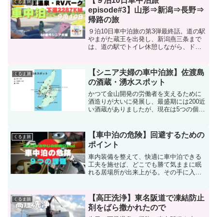
【９泊10日車中泊旅
くるま旅
episode#3】山形⇒新潟⇒長野⇒
帰路の旅
９泊10日車中泊旅の第3弾最終話。道の駅
やまがた蔵王を出発し、新潟燕三条まで
は、道の駅でトイレ休憩しながら、ドラ
イブ。主な立ち寄り地点は、玉川酒造の
酒蔵見学。予約無しで無料で見学できて
試飲もできる。最終泊地となった道の駅
【シニア夫婦の車中泊旅】佐渡島
くるま旅
マルメロの駅ながとで最後の宴。
の酒蔵・湧水スポット
かつて金山開発の労働者を支えるために
酒造りが大いに発展し、最盛期には200近
い酒蔵がありましたが、現在は5つの個性
的な酒蔵（通称「佐渡五醸」）が残って
います。佐渡島は、ミネラル豊富な海洋
深層水や山からの冷たい湧水という大自
【車中泊の危険】回避するための
くるま旅
然の恵みを感じられる名水スポットで
ポイント
す。今回は、時間都合で、箱根清水だけ
となった。
車内装備を整えて、快適に車中泊できる
工夫を施せば、どこでも勝て気ままに眠
れる居場所が出来上がる。その手に入れ
た自由は計り知れない。その一方で、車
という限られた空間であることや、泊ま
る所で駐車するという行為自体の特性ゆ
【高圧洗浄】東名阪道で凍結防止
くるま旅
えの課題などが浮かび上が...
剤をばら撒かれたので