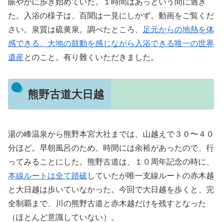
賑やかに歩き始めていた。１時間はあっという間に過ぎ
た。入浴の様子は、百聞は一見にしかず。動画をご覧くだ
さい。泉質は硫黄泉。調べたところ、
足元からの地熱を体
感できる、大地の鼓動を感じながら入浴できる唯一の世界
遺産
とのこと。有り難くいただきました。
熊野古道大日越
湯の峰温泉から熊野本宮大社までは、山越えで３０〜４０
分ほど。早朝風呂のため、時間には余裕があったので、行
ってみることにした。熊野古道は、１０周年記念の時に、
本線ルートは全て踏破
していたが唯一支線ルートの赤木越
と大日越は歩いていなかった。今回で大日越を歩くと、完
全制覇まで、川の熊野古道と赤木越だけを残すとなった
（ほとんど意識していない）。