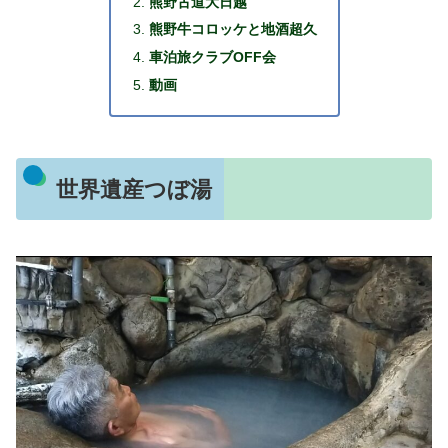
熊野古道大日越
熊野牛コロッケと地酒超久
車泊旅クラブOFF会
動画
世界遺産つぼ湯