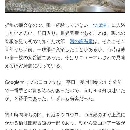
折角の機会なので、唯一経験していない
「つぼ湯」
に入浴
したいと思い、前日入り。世界遺産であることは、現地の
看板を見て初めて知った次第。
湯の峰温泉
は、それこそ１
０年ぐらい前、一般湯に入浴したことがあるが、当時は薄
い扉一枚の安普請であった。今はリニューアルされて見違
えるほど綺麗になっている。
Googleマップの口コミでは、平日、受付開始の１５分前
で一番手との書き込みがあったので、５時４０分頃赴いた
が、３番手であった。いずれも宿客だった。
約１時間待ちの間、付近をウロウロ。つぼ湯のすぐ上流に
かかる橋は熊野古道の一部であり、朝から登山ツアー客が