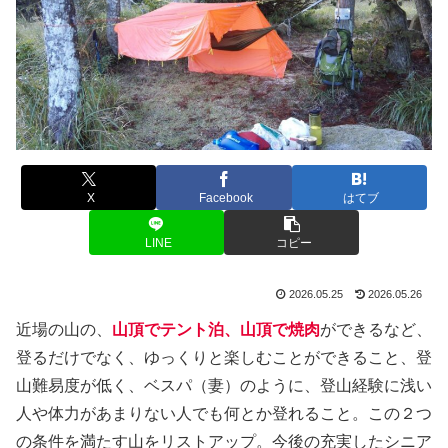
X
Facebook
はてブ
LINE
コピー
2026.05.25
2026.05.26
近場の山の、
山頂でテント泊、山頂で焼肉
ができるなど、
登るだけでなく、ゆっくりと楽しむことができること、登
山難易度が低く、ベスパ（妻）のように、登山経験に浅い
人や体力があまりない人でも何とか登れること。この２つ
の条件を満たす山をリストアップ。今後の充実したシニア