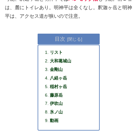
は、麓にトイレあり。明神平は全くなし。釈迦ヶ岳と明神
平は、アクセス道が狭いので注意。
目次
リスト
大和葛城山
金剛山
八経ヶ岳
稲村ヶ岳
藤原岳
伊吹山
氷ノ山
動画