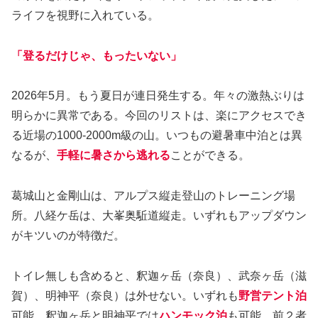
ライフを視野に入れている。
「登るだけじゃ、もったいない」
2026年5月。もう夏日が連日発生する。年々の激熱ぶりは
明らかに異常である。今回のリストは、楽にアクセスでき
る近場の1000-2000m級の山。いつもの避暑車中泊とは異
なるが、
手軽に暑さから逃れる
ことができる。
葛城山と金剛山は、アルプス縦走登山のトレーニング場
所。八経ケ岳は、大峯奥駈道縦走。いずれもアップダウン
がキツいのが特徴だ。
トイレ無しも含めると、釈迦ヶ岳（奈良）、武奈ヶ岳（滋
賀）、明神平（奈良）は外せない。いずれも
野営テント
泊
可能、釈迦ヶ岳と明神平では
ハンモック泊
も可能。前２者