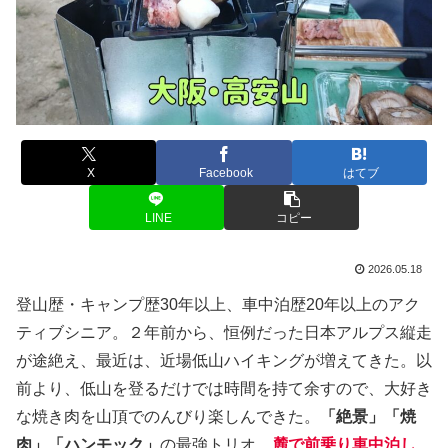
X
Facebook
はてブ
LINE
コピー
2026.05.18
登山歴・キャンプ歴30年以上、車中泊歴20年以上のアク
ティブシニア。２年前から、恒例だった日本アルプス縦走
が途絶え、最近は、近場低山ハイキングが増えてきた。以
前より、低山を登るだけでは時間を持て余すので、大好き
な焼き肉を山頂でのんびり楽しんできた。
「絶景」「焼
肉」「ハンモック」
の最強トリオ。
麓で前乗り車中泊し