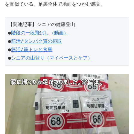
を真似ている。足裏全体で地面をつかむ感覚。
【関連記事】シニアの健康登山
●
階段の一段飛ばし（動画）
●
筋活/タンパク質の摂取
●
筋活/筋トレと食事
●
シニアの山登り（マイペースとケア）